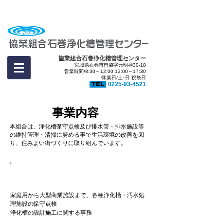
協業組合石巻浄化槽管理センター
宮城県石巻市門脇字元明神30-18
営業時間/8:30～12:00 13:00～17:30
休業日/土･日 祝祭日
TEL
0225-93-4521
事業内容
本組合は、浄化槽保守点検及び排水管・排水施設等
の維持管理・清掃に努める事で生活環境の改善を図
り、住みよい街づくりに取り組んでいます。
浄化槽・
汚水処理施設の保守点検など
家庭用から大型商業施設まで、各種浄化槽・汚水処
理施設の保守点検
浄化槽の設計施工に関する事務