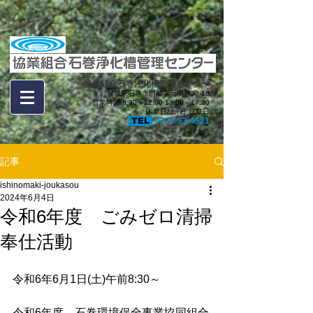
協業組合石巻浄化槽管理センター
宮城県石巻市門脇字元明神30-18
営業時間/8:30～12:00 13:00～17:30
休業日/土･日 祝祭日
TEL
0225-93-4521
記事
ishinomaki-joukasou
2024年6月4日
令和6年度 ごみゼロ清掃
奉仕活動
令和6年6月1日(土)午前8:30～
令和6年度　石巻環境保全事業協同組合