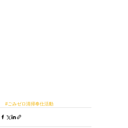
#ごみゼロ清掃奉仕活動